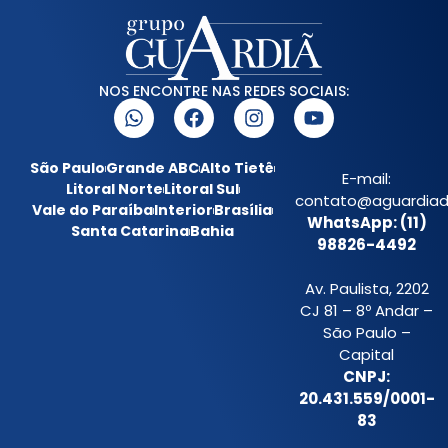
NOS ENCONTRE NAS REDES SOCIAIS:
São Paulo
Grande ABC
Alto Tietê
E-mail:
Litoral Norte
Litoral Sul
contato@aguardiada
Vale do Paraíba
Interior
Brasília
WhatsApp: (11)
Santa Catarina
Bahia
98826-4492
Av. Paulista, 2202
CJ 81 – 8º Andar –
São Paulo –
Capital
CNPJ:
20.431.559/0001-
83