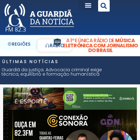
A 1ª E ÚNICA RÁDIO DE
MÚSICA
REGIÕES
ELETRÔNICA COM JORNALISMO
RÁDIO
DO BRASIL
ÚLTIMAS NOTÍCIAS
Guardiã da justiça: Advocacia criminal exige
técnica, equilíbrio e formação humanística