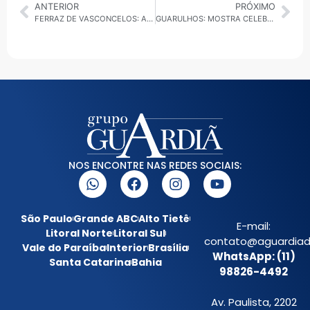
ANTERIOR
PRÓXIMO
FERRAZ DE VASCONCELOS: AULAS DE MÚSICA GRATUITAS ESTÃO DISPONÍVEIS PARA A POPULAÇÃO
GUARULHOS: MOSTRA CELEBRA AUTORES NASCIDOS EM MARÇO NA BIBLIOTECA CIDADE SERÓDIO
NOS ENCONTRE NAS REDES SOCIAIS:
São Paulo
Grande ABC
Alto Tietê
E-mail:
Litoral Norte
Litoral Sul
contato@aguardiada
Vale do Paraíba
Interior
Brasília
WhatsApp: (11)
Santa Catarina
Bahia
98826-4492
Av. Paulista, 2202