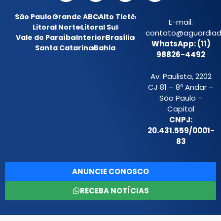
São Paulo
Grande ABC
Alto Tietê
E-mail:
Litoral Norte
Litoral Sul
contato@aguardiada
Vale do Paraíba
Interior
Brasília
WhatsApp: (11)
Santa Catarina
Bahia
98826-4492
Av. Paulista, 2202
CJ 81 – 8º Andar –
São Paulo –
Capital
CNPJ:
20.431.559/0001-
83
ANUNCIE CONOSCO
RECEBA NOTÍCIAS