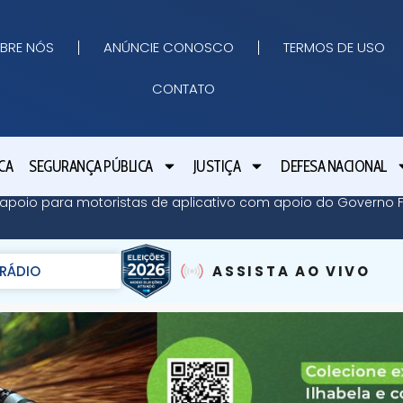
BRE NÓS
ANÚNCIE CONOSCO
TERMOS DE USO
CONTATO
CA
SEGURANÇA PÚBLICA
JUSTIÇA
DEFESA NACIONAL
apoio para motoristas de aplicativo com apoio do Governo Fe
RÁDIO
ASSISTA AO VIVO