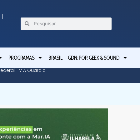
PROGRAMAS
BRASIL
GDN: POP, GEEK & SOUND
deral; TV A Guardiã
Guardiã 