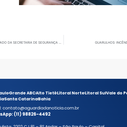
POÁ: VICE-PREFEITO DR. ELIARDO JORDÃO É EXONERADO DA SECRETARIA DE SEGURANÇA DE POÁ
GUARULHOS: INCÊN
aulo
Grande ABC
Alto Tietê
Litoral Norte
Litoral Sul
Vale do P
ia
Santa Catarina
Bahia
l:
contato@aguardiadanoticia.com.br
App: (11) 98826-4492
ulista, 2202 CJ 81 – 8º Andar – São Paulo – Capital