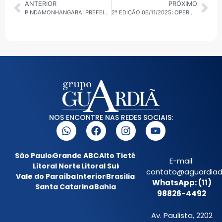
ANTERIOR
PRÓXIMO
PINDAMONHANGABA: PREFEITURA DESTACA PARTICIPAÇÃO DE ALUNOS EM CONGRESSO INTERNACIONAL COM PROJETO SOBRE USO RESPONSÁVEL DA ÁGUA
2ª EDIÇÃO 06/11/2025: OPERAÇÃO CONTRA RODRIGO MANGA, INVESTIMENTOS EM SUSTENTABILIDADE E REFORÇO NA SEGURANÇA DO ALTO TIETÊ
NOS ENCONTRE NAS REDES SOCIAIS:
São Paulo
Grande ABC
Alto Tietê
E-mail:
Litoral Norte
Litoral Sul
contato@aguardiada
Vale do Paraíba
Interior
Brasília
WhatsApp: (11)
Santa Catarina
Bahia
98826-4492
Av. Paulista, 2202