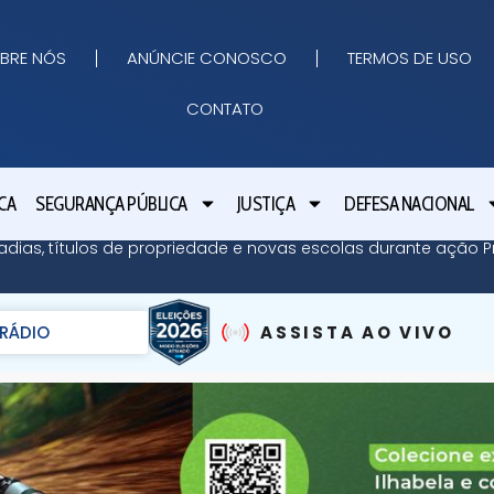
BRE NÓS
ANÚNCIE CONOSCO
TERMOS DE USO
CONTATO
CA
SEGURANÇA PÚBLICA
JUSTIÇA
DEFESA NACIONAL
adias, títulos de propriedade e novas escolas durante ação Pr
RÁDIO
ASSISTA AO VIVO