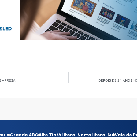
 EMPRESA
DEPOIS DE 24 ANOS NO
aulo
Grande ABC
Alto Tietê
Litoral Norte
Litoral Sul
Vale do P