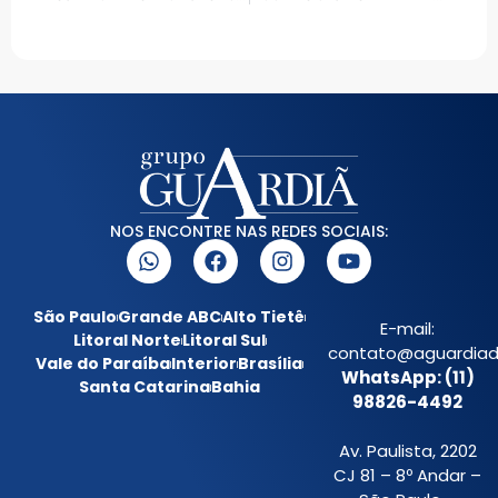
NOS ENCONTRE NAS REDES SOCIAIS:
São Paulo
Grande ABC
Alto Tietê
E-mail:
Litoral Norte
Litoral Sul
contato@aguardiada
Vale do Paraíba
Interior
Brasília
WhatsApp: (11)
Santa Catarina
Bahia
98826-4492
Av. Paulista, 2202
CJ 81 – 8º Andar –