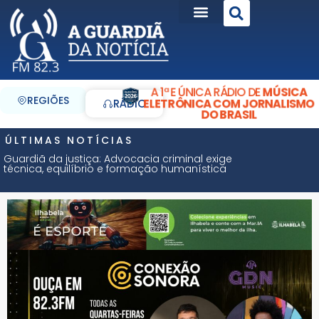
A 1ª E ÚNICA RÁDIO DE
MÚSICA
REGIÕES
ELETRÔNICA COM JORNALISMO
RÁDIO
DO BRASIL
ÚLTIMAS NOTÍCIAS
Guardiã da justiça: Advocacia criminal exige
técnica, equilíbrio e formação humanística