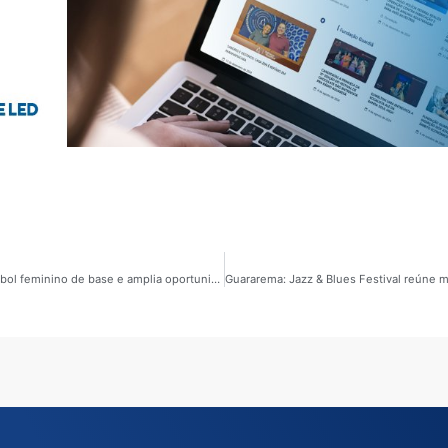
Esportes 08/06/2026: Taça das Formigas fortalece futebol feminino de base e amplia oportunidades para jovens atletas