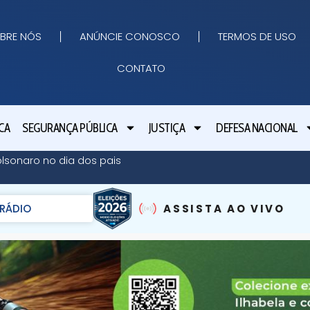
BRE NÓS
ANÚNCIE CONOSCO
TERMOS DE USO
CONTATO
CA
SEGURANÇA PÚBLICA
JUSTIÇA
DEFESA NACIONAL
olsonaro no dia dos pais
RÁDIO
ASSISTA AO VIVO