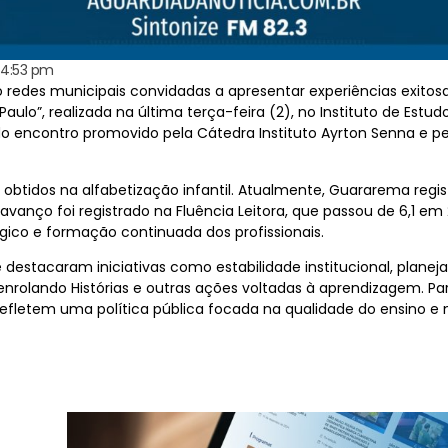
4:53 pm
redes municipais convidadas a apresentar experiências exitos
aulo”, realizada na última terça-feira (2), no Instituto de Est
o encontro promovido pela Cátedra Instituto Ayrton Senna e pe
btidos na alfabetização infantil. Atualmente, Guararema regis
vanço foi registrado na Fluência Leitora, que passou de 6,1 em 
o e formação continuada dos profissionais.
 destacaram iniciativas como estabilidade institucional, plan
nrolando Histórias e outras ações voltadas à aprendizagem. Par
 refletem uma política pública focada na qualidade do ensino e