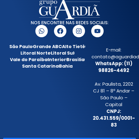
NOS ENCONTRE NAS REDES SOCIAIS:
São Paulo
Grande ABC
Alto Tietê
E-mail:
Litoral Norte
Litoral Sul
contato@aguardiada
Vale do Paraíba
Interior
Brasília
WhatsApp: (11)
Santa Catarina
Bahia
98826-4492
Av. Paulista, 2202
CJ 81 – 8º Andar –
São Paulo –
Capital
CNPJ:
20.431.559/0001-
83