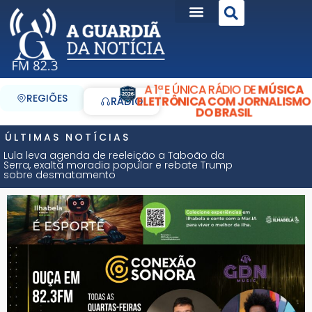
A 1ª E ÚNICA RÁDIO DE
MÚSICA
REGIÕES
ELETRÔNICA COM JORNALISMO
RÁDIO
DO BRASIL
ÚLTIMAS NOTÍCIAS
Lula leva agenda de reeleição a Taboão da
Serra, exalta moradia popular e rebate Trump
sobre desmatamento