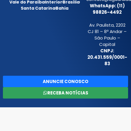
Vale do Paraíba
Interior
Brasília
WhatsApp: (11)
Santa Catarina
Bahia
98826-4492
Av. Paulista, 2202
CJ 81 – 8º Andar –
São Paulo –
Capital
CNPJ:
20.431.559/0001-
83
ANUNCIE CONOSCO
RECEBA NOTÍCIAS