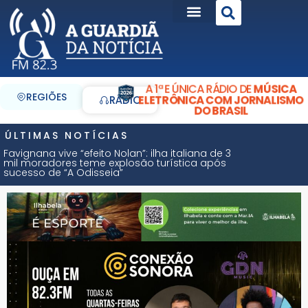
A 1ª E ÚNICA RÁDIO DE
MÚSICA
REGIÕES
ELETRÔNICA COM JORNALISMO
RÁDIO
DO BRASIL
ÚLTIMAS NOTÍCIAS
Favignana vive “efeito Nolan”: ilha italiana de 3
mil moradores teme explosão turística após
sucesso de “A Odisseia”