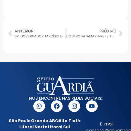
ANTERIOR
PRÓXIMO
SP: GOVERNADOR TARCÍSIO DEIXA A ‘COMPANHEIRA’ SONAIRA FERNANDES A PÃO E ÁGUA NA SECRETARIA DE POLÍTICAS PARA MULHER
É OUTRO PATAMAR: PREFEITO DIZ QUE NÃO BASTA VENCER OS REGIONAIS, SÃO CAETANO PRECISA GANHAR TAMBÉM OS JOGOS ABERTOS
NOS ENCONTRE NAS REDES SOCIAIS:
São Paulo
Grande ABC
Alto Tietê
E-mail:
Litoral Norte
Litoral Sul
contato@aguardiada