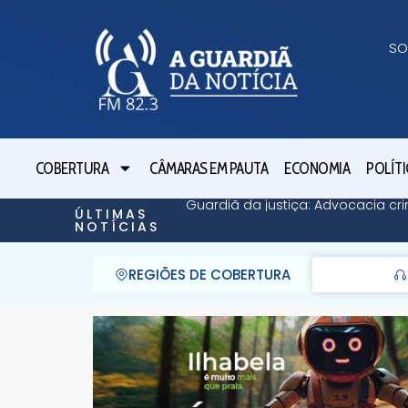
SO
COBERTURA
CÂMARAS EM PAUTA
ECONOMIA
POLÍTI
Guardiã da justiça: Advocacia cri
ÚLTIMAS
NOTÍCIAS
REGIÕES DE COBERTURA