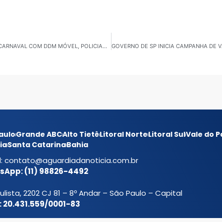
GOVERNO DE SP AMPLIA PROTEÇÃO DA MULHER NO CARNAVAL COM DDM MÓVEL, POLICIAMENTO E AÇÕES EDUCATIVAS
aulo
Grande ABC
Alto Tietê
Litoral Norte
Litoral Sul
Vale do P
ia
Santa Catarina
Bahia
l:
contato@aguardiadanoticia.com.br
App: (11) 98826-4492
ulista, 2202 CJ 81 – 8º Andar – São Paulo – Capital
 20.431.559/0001-83