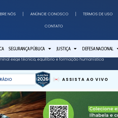
BRE NÓS
ANÚNCIE CONOSCO
TERMOS DE USO
CONTATO
CA
SEGURANÇA PÚBLICA
JUSTIÇA
DEFESA NACIONAL
minal exige técnica, equilíbrio e formação humanística
RÁDIO
ASSISTA AO VIVO