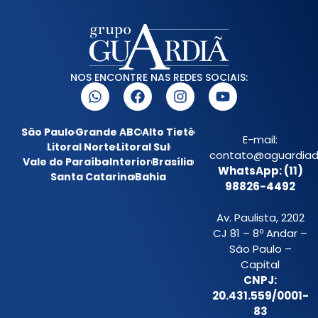
NOS ENCONTRE NAS REDES SOCIAIS:
São Paulo
Grande ABC
Alto Tietê
E-mail:
Litoral Norte
Litoral Sul
contato@aguardiada
Vale do Paraíba
Interior
Brasília
WhatsApp: (11)
Santa Catarina
Bahia
98826-4492
Av. Paulista, 2202
CJ 81 – 8º Andar –
São Paulo –
Capital
CNPJ:
20.431.559/0001-
83