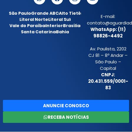
São Paulo
Grande ABC
Alto Tietê
E-mail:
Litoral Norte
Litoral Sul
contato@aguardiada
Vale do Paraíba
Interior
Brasília
WhatsApp: (11)
Santa Catarina
Bahia
98826-4492
Av. Paulista, 2202
CJ 81 – 8º Andar –
São Paulo –
Capital
CNPJ:
20.431.559/0001-
83
ANUNCIE CONOSCO
RECEBA NOTÍCIAS