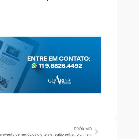
PRÓXIMO
2ª edição giro Grande ABC: Mauá promove evento de negócios digitais e região entra no clima das festas juninas