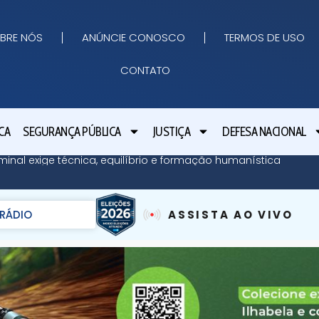
BRE NÓS
ANÚNCIE CONOSCO
TERMOS DE USO
CONTATO
CA
SEGURANÇA PÚBLICA
JUSTIÇA
DEFESA NACIONAL
minal exige técnica, equilíbrio e formação humanística
RÁDIO
ASSISTA AO VIVO