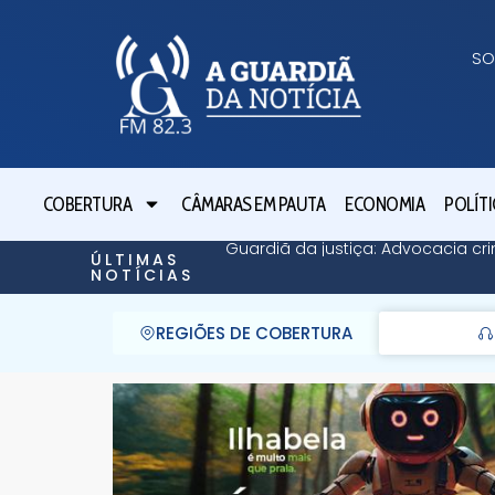
SO
COBERTURA
CÂMARAS EM PAUTA
ECONOMIA
POLÍTI
Guardiã da justiça: Advocacia cri
ÚLTIMAS
NOTÍCIAS
REGIÕES DE COBERTURA