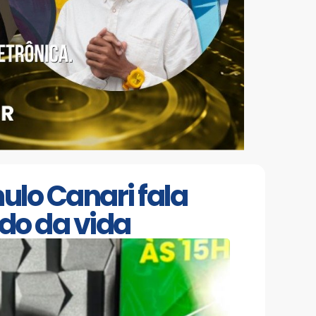
lo Canari fala
do da vida