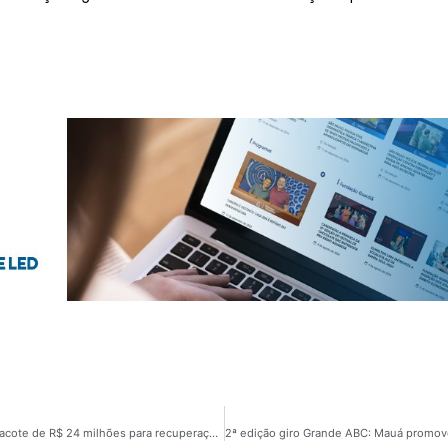
Governo de SP anuncia monitoramento por satélite e pacote de R$ 24 milhões para recuperação dos Rios Pinheiros e Tietê