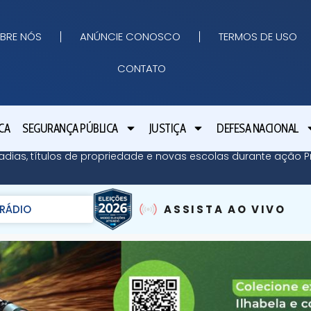
BRE NÓS
ANÚNCIE CONOSCO
TERMOS DE USO
CONTATO
CA
SEGURANÇA PÚBLICA
JUSTIÇA
DEFESA NACIONAL
adias, títulos de propriedade e novas escolas durante ação Pr
RÁDIO
ASSISTA AO VIVO