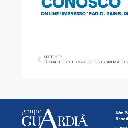
ANTERIOR
São P
Brasíl
E-mai