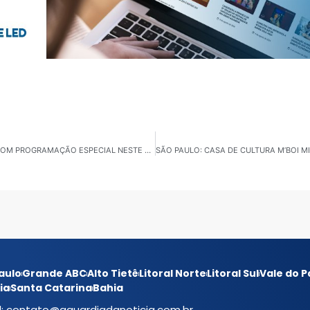
SÃO PAULO: SANTO AMARO CELEBRA ANIVERSÁRIO COM PROGRAMAÇÃO ESPECIAL NESTE DOMINGO
aulo
Grande ABC
Alto Tietê
Litoral Norte
Litoral Sul
Vale do P
ia
Santa Catarina
Bahia
l:
contato@aguardiadanoticia.com.br