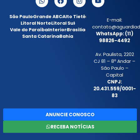
São Paulo
Grande ABC
Alto Tietê
E-mail:
Litoral Norte
Litoral Sul
contato@aguardiada
Vale do Paraíba
Interior
Brasília
WhatsApp: (11)
Santa Catarina
Bahia
98826-4492
Av. Paulista, 2202
CJ 81 – 8º Andar –
São Paulo –
Capital
CNPJ:
20.431.559/0001-
83
ANUNCIE CONOSCO
RECEBA NOTÍCIAS