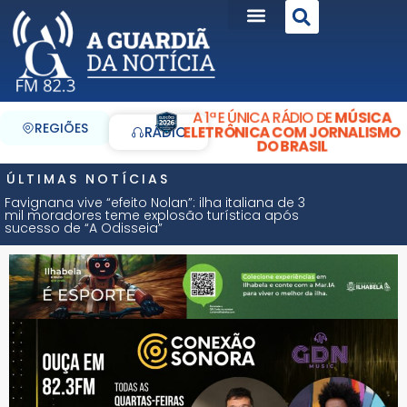
A 1ª E ÚNICA RÁDIO DE
MÚSICA
REGIÕES
ELETRÔNICA COM JORNALISMO
RÁDIO
DO BRASIL
ÚLTIMAS NOTÍCIAS
Favignana vive “efeito Nolan”: ilha italiana de 3
mil moradores teme explosão turística após
sucesso de “A Odisseia”