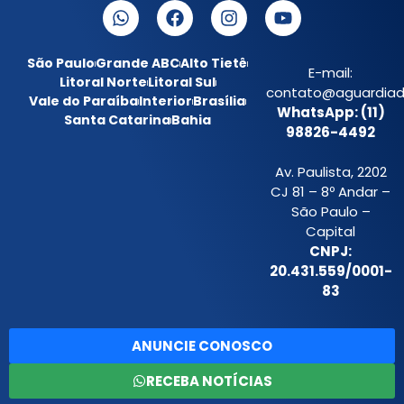
São Paulo
Grande ABC
Alto Tietê
E-mail:
Litoral Norte
Litoral Sul
contato@aguardiada
Vale do Paraíba
Interior
Brasília
WhatsApp: (11)
Santa Catarina
Bahia
98826-4492
Av. Paulista, 2202
CJ 81 – 8º Andar –
São Paulo –
Capital
CNPJ:
20.431.559/0001-
83
ANUNCIE CONOSCO
RECEBA NOTÍCIAS