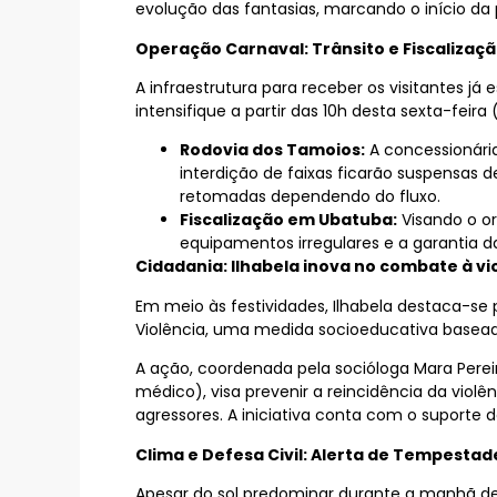
evolução das fantasias, marcando o início da
Operação Carnaval: Trânsito e Fiscalizaç
A infraestrutura para receber os visitantes já 
intensifique a partir das 10h desta sexta-feira (
Rodovia dos Tamoios:
A concessionária
interdição de faixas ficarão suspensas d
retomadas dependendo do fluxo.
Fiscalização em Ubatuba:
Visando o or
equipamentos irregulares e a garantia 
Cidadania: Ilhabela inova no combate à vi
Em meio às festividades, Ilhabela destaca-se
Violência, uma medida socioeducativa basead
A ação, coordenada pela socióloga Mara Pereir
médico), visa prevenir a reincidência da vio
agressores. A iniciativa conta com o suporte do M
Clima e Defesa Civil: Alerta de Tempestad
Apesar do sol predominar durante a manhã des