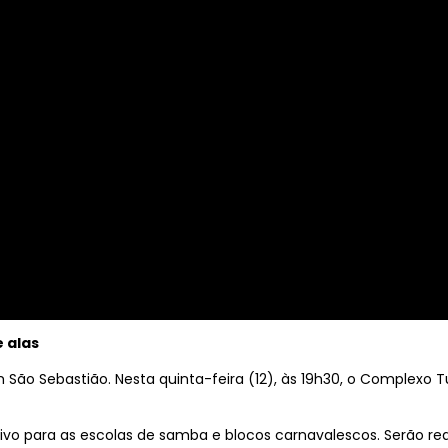
e alas
ão Sebastião. Nesta quinta-feira (12), às 19h30, o Complexo Tu
vo para as escolas de samba e blocos carnavalescos. Serão real