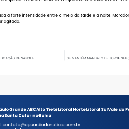
a forte intensidade entre o meio da tarde e a noite. Moradore
r agitado.
 DOAÇÃO DE SANGUE
aulo
Grande ABC
Alto Tietê
Litoral Norte
Litoral Sul
Vale do P
ia
Santa Catarina
Bahia
l:
contato@aguardiadanoticia.com.br