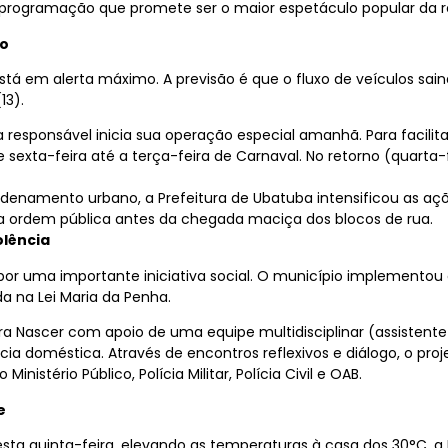
 programação que promete ser o maior espetáculo popular da r
ão
está em alerta máximo. A previsão é que o fluxo de veículos sain
13).
 responsável inicia sua operação especial amanhã. Para facilit
e sexta-feira até a terça-feira de Carnaval. No retorno (quarta-f
denamento urbano, a Prefeitura de Ubatuba intensificou as aç
da ordem pública antes da chegada maciça dos blocos de rua.
olência
 por uma importante iniciativa social. O município implementou
a na Lei Maria da Penha.
a Nascer com apoio de uma equipe multidisciplinar (assistente 
lência doméstica. Através de encontros reflexivos e diálogo, o
inistério Público, Polícia Militar, Polícia Civil e OAB.
e
ta quinta-feira, elevando as temperaturas à casa dos 30°C, a