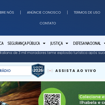
BRE NÓS
ANÚNCIE CONOSCO
TERMOS DE USO
CONTATO
CA
SEGURANÇA PÚBLICA
JUSTIÇA
DEFESA NACIONAL
ha italiana de 3 mil moradores teme explosão turística após su
RÁDIO
ASSISTA AO VIVO