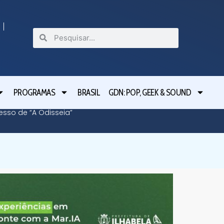
PROGRAMAS
BRASIL
GDN: POP, GEEK & SOUND
cesso de “A Odisseia”
Lula le