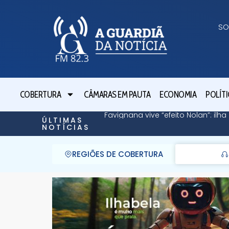
SO
COBERTURA
CÂMARAS EM PAUTA
ECONOMIA
POLÍTI
Favignana vive “efeito Nolan”: il
ÚLTIMAS
NOTÍCIAS
REGIÕES DE COBERTURA