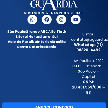
NOS ENCONTRE NAS REDES SOCIAIS:
São Paulo
Grande ABC
Alto Tietê
E-mail:
Litoral Norte
Litoral Sul
contato@aguardiada
Vale do Paraíba
Interior
Brasília
WhatsApp: (11)
Santa Catarina
Bahia
98826-4492
Av. Paulista, 2202
CJ 81 – 8º Andar –
São Paulo –
Capital
CNPJ:
20.431.559/0001-
83
ANUNCIE CONOSCO