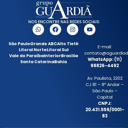
NOS ENCONTRE NAS REDES SOCIAIS:
São Paulo
Grande ABC
Alto Tietê
E-mail:
Litoral Norte
Litoral Sul
contato@aguardiada
Vale do Paraíba
Interior
Brasília
WhatsApp: (11)
Santa Catarina
Bahia
98826-4492
Av. Paulista, 2202
CJ 81 – 8º Andar –
São Paulo –
Capital
CNPJ:
20.431.559/0001-
83