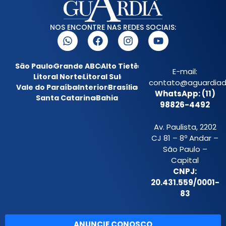
NOS ENCONTRE NAS REDES SOCIAIS:
São Paulo
Grande ABC
Alto Tietê
E-mail:
Litoral Norte
Litoral Sul
contato@aguardiada
Vale do Paraíba
Interior
Brasília
WhatsApp: (11)
Santa Catarina
Bahia
98826-4492
Av. Paulista, 2202
CJ 81 – 8º Andar –
São Paulo –
Capital
CNPJ:
20.431.559/0001-
83
ANUNCIE CONOSCO