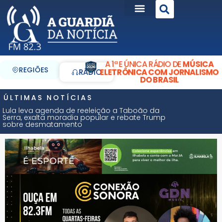
A 1ª E ÚNICA RÁDIO DE
MÚSICA
REGIÕES
ELETRÔNICA COM JORNALISMO
RÁDIO
DO BRASIL
ÚLTIMAS NOTÍCIAS
Lula leva agenda de reeleição a Taboão da
Serra, exalta moradia popular e rebate Trump
sobre desmatamento