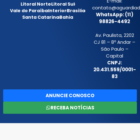
E-mail:
Litoral Norte
Litoral Sul
contato@aguardiada
Vale do Paraíba
Interior
Brasília
WhatsApp: (11)
Santa Catarina
Bahia
98826-4492
Av. Paulista, 2202
CJ 81 – 8º Andar –
São Paulo –
Capital
CNPJ:
20.431.559/0001-
83
ANUNCIE CONOSCO
RECEBA NOTÍCIAS