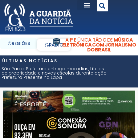
A 1ª E ÚNICA RÁDIO DE
MÚSICA
REGIÕES
ELETRÔNICA COM JORNALISMO
RÁDIO
DO BRASIL
ÚLTIMAS NOTÍCIAS
São Paulo: Prefeitura entrega moradias, títulos
de propriedade e novas escolas durante ação
Prefeitura Presente na Lapa