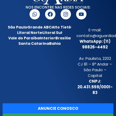
NOS ENCONTRE NAS REDES SOCIAIS:
São Paulo
Grande ABC
Alto Tietê
E-mail:
Litoral Norte
Litoral Sul
contato@aguardiada
Vale do Paraíba
Interior
Brasília
WhatsApp: (11)
Santa Catarina
Bahia
98826-4492
Av. Paulista, 2202
CJ 81 – 8º Andar –
São Paulo –
Capital
CNPJ:
20.431.559/0001-
83
ANUNCIE CONOSCO