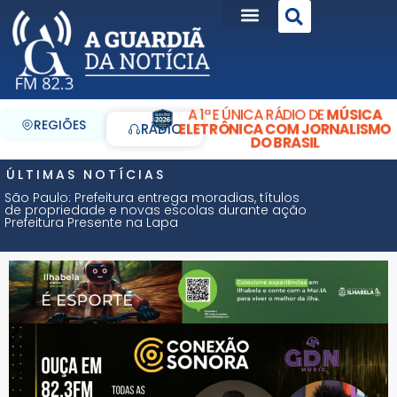
A 1ª E ÚNICA RÁDIO DE
MÚSICA
REGIÕES
ELETRÔNICA COM JORNALISMO
RÁDIO
DO BRASIL
ÚLTIMAS NOTÍCIAS
São Paulo: Prefeitura entrega moradias, títulos
de propriedade e novas escolas durante ação
Prefeitura Presente na Lapa