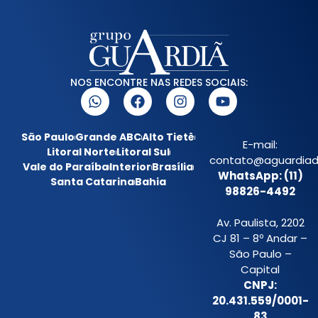
NOS ENCONTRE NAS REDES SOCIAIS:
São Paulo
Grande ABC
Alto Tietê
E-mail:
Litoral Norte
Litoral Sul
contato@aguardiada
Vale do Paraíba
Interior
Brasília
WhatsApp: (11)
Santa Catarina
Bahia
98826-4492
Av. Paulista, 2202
CJ 81 – 8º Andar –
São Paulo –
Capital
CNPJ:
20.431.559/0001-
83