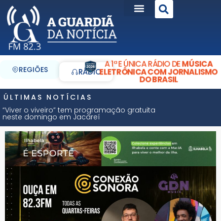
A 1ª E ÚNICA RÁDIO DE
MÚSICA
REGIÕES
ELETRÔNICA COM JORNALISMO
RÁDIO
DO BRASIL
ÚLTIMAS NOTÍCIAS
“Viver o viveiro” tem programação gratuita
neste domingo em Jacareí