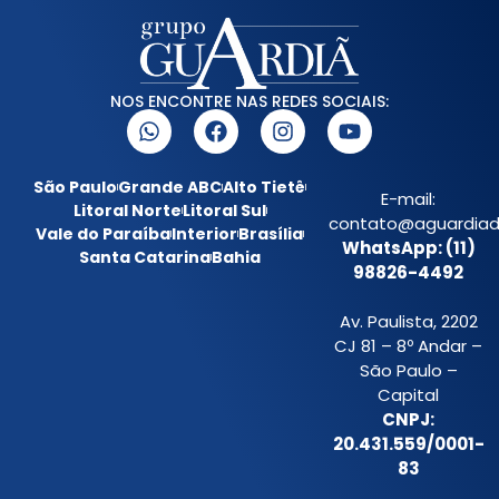
NOS ENCONTRE NAS REDES SOCIAIS:
São Paulo
Grande ABC
Alto Tietê
E-mail:
Litoral Norte
Litoral Sul
contato@aguardiada
Vale do Paraíba
Interior
Brasília
WhatsApp: (11)
Santa Catarina
Bahia
98826-4492
Av. Paulista, 2202
CJ 81 – 8º Andar –
São Paulo –
Capital
CNPJ:
20.431.559/0001-
83