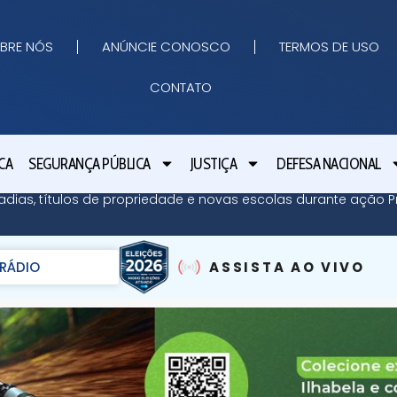
BRE NÓS
ANÚNCIE CONOSCO
TERMOS DE USO
CONTATO
CA
SEGURANÇA PÚBLICA
JUSTIÇA
DEFESA NACIONAL
adias, títulos de propriedade e novas escolas durante ação Pr
RÁDIO
ASSISTA AO VIVO