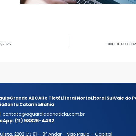
8/2025
GIRO DE NOTÍCIA
aulo
Grande ABC
Alto Tietê
Litoral Norte
Litoral Sul
Vale do P
ia
Santa Catarina
Bahia
l:
contato@aguardiadanoticia.com.br
App: (11) 98826-4492
ulista, 2202 CJ 81 – 8º Andar – São Paulo – Capital