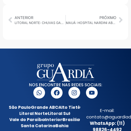
ANTERIOR
PRÓXIMO
LITORAL NORTE: CHUVAS GANHAM FORÇA E PLUVIÔMETROS JÁ APONTAM ACUMULADOS SIGNIFICATIVOS NA REGIÃO
MAUÁ: HOSPITAL NARDINI ABRE INSCRIÇÕES PARA VISITADORES RELIGIOSOS VOLUNTÁRIOS
NOS ENCONTRE NAS REDES SOCIAIS:
São Paulo
Grande ABC
Alto Tietê
E-mail:
Litoral Norte
Litoral Sul
contato@aguardiada
Vale do Paraíba
Interior
Brasília
WhatsApp: (11)
Santa Catarina
Bahia
98826-4492