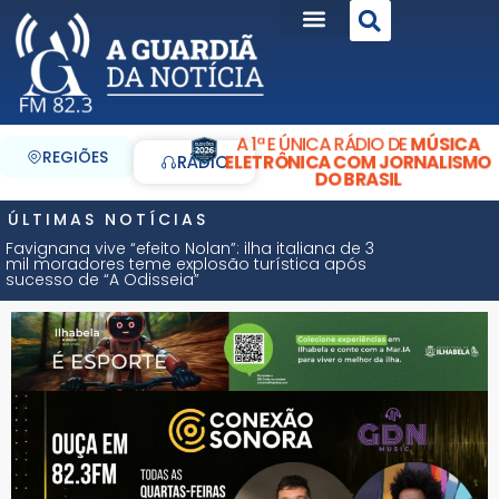
A 1ª E ÚNICA RÁDIO DE
MÚSICA
REGIÕES
ELETRÔNICA COM JORNALISMO
RÁDIO
DO BRASIL
ÚLTIMAS NOTÍCIAS
Favignana vive “efeito Nolan”: ilha italiana de 3
mil moradores teme explosão turística após
sucesso de “A Odisseia”