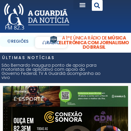
A 1ª E ÚNICA RÁDIO DE
MÚSICA
REGIÕES
ELETRÔNICA COM JORNALISMO
RÁDIO
DO BRASIL
ÚLTIMAS NOTÍCIAS
São Bernardo inaugura ponto de apoio para
motoristas de aplicativo com apoio do
Governo Federal; TV A Guardiã acompanha ao
vivo