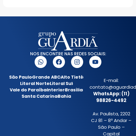
NOS ENCONTRE NAS REDES SOCIAIS:
São Paulo
Grande ABC
Alto Tietê
E-mail:
Litoral Norte
Litoral Sul
contato@aguardiada
Vale do Paraíba
Interior
Brasília
WhatsApp: (11)
Santa Catarina
Bahia
98826-4492
Av. Paulista, 2202
CJ 81 – 8º Andar –
São Paulo –
Capital