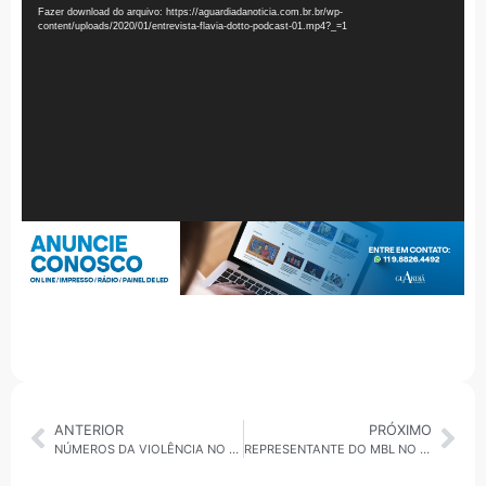
de
Fazer download do arquivo: https://aguardiadanoticia.com.br.br/wp-
vídeo
content/uploads/2020/01/entrevista-flavia-dotto-podcast-01.mp4?_=1
ANTERIOR
PRÓXIMO
NÚMEROS DA VIOLÊNCIA NO RIO DE JANEIRO
REPRESENTANTE DO MBL NO GRANDE ABC MARCIO COLOMBO DISCORRE SOBRE SUA AGENDA POLÍTICA PARA 2020