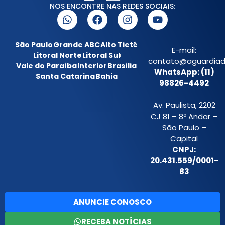
NOS ENCONTRE NAS REDES SOCIAIS:
São Paulo
Grande ABC
Alto Tietê
E-mail:
Litoral Norte
Litoral Sul
contato@aguardiada
Vale do Paraíba
Interior
Brasília
WhatsApp: (11)
Santa Catarina
Bahia
98826-4492
Av. Paulista, 2202
CJ 81 – 8º Andar –
São Paulo –
Capital
CNPJ:
20.431.559/0001-
83
ANUNCIE CONOSCO
RECEBA NOTÍCIAS