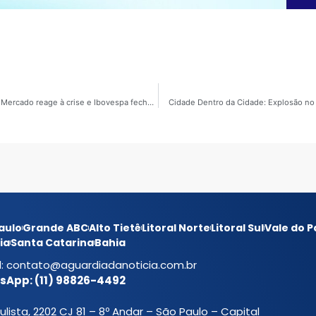
Áudio vazado derruba a bolsa e dólar volta aos R$5,00. Mercado reage à crise e Ibovespa fecha em queda
Cidade Dentro da Cidade: Explosão no 
aulo
Grande ABC
Alto Tietê
Litoral Norte
Litoral Sul
Vale do P
ia
Santa Catarina
Bahia
l:
contato@aguardiadanoticia.com.br
App: (11) 98826-4492
ulista, 2202 CJ 81 – 8º Andar – São Paulo – Capital