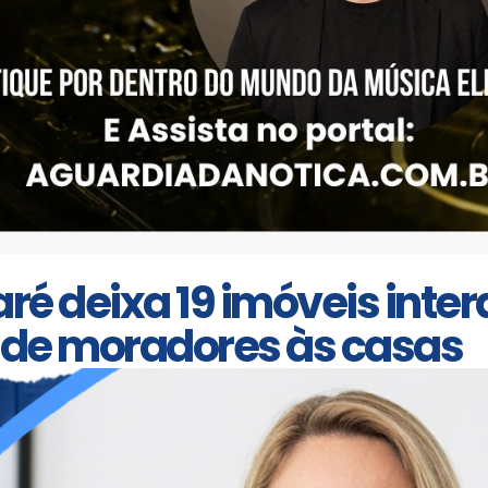
ré deixa 19 imóveis inter
no de moradores às casas