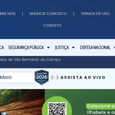
BRE NÓS
ANÚNCIE CONOSCO
TERMOS DE USO
CONTATO
CA
SEGURANÇA PÚBLICA
JUSTIÇA
DEFESA NACIONAL
Balsa de São Bernardo do Campo
RÁDIO
ASSISTA AO VIVO