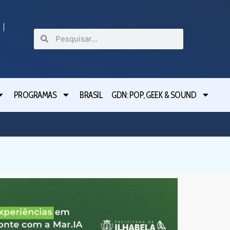
PROGRAMAS
BRASIL
GDN: POP, GEEK & SOUND
Mogi da
valoriza