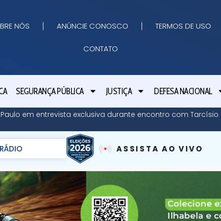
BRE NÓS
ANÚNCIE CONOSCO
TERMOS DE USO
CONTATO
CA
SEGURANÇA PÚBLICA
JUSTIÇA
DEFESA NACIONAL
o Paulo em entrevista exclusiva durante encontro com Tarcísi
RÁDIO
ASSISTA AO VIVO