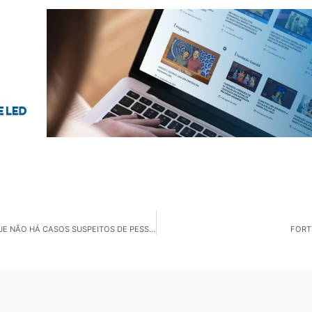
A PREFEITURA DE SÃO CAETANO DO SUL INFORMA QUE NÃO HÁ CASOS SUSPEITOS DE PESSOAS INFECTADAS COM O CORONAVÍRUS NO MUNICÍPIO.
FORT