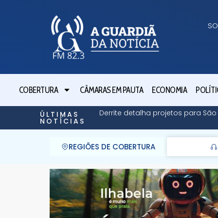
SO
COBERTURA
CÂMARAS EM PAUTA
ECONOMIA
POLÍTI
Derrite detalha projetos para Sã
ÚLTIMAS
NOTÍCIAS
REGIÕES DE COBERTURA