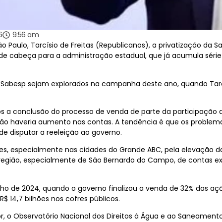
6
9:56 am
o Paulo, Tarcísio de Freitas (Republicanos), a privatização da Sa
 cabeça para a administração estadual, que já acumula série 
 Sabesp sejam explorados na campanha deste ano, quando Tarcí
ós a conclusão do processo de venda de parte da participação
 não haveria aumento nas contas. A tendência é que os problem
e disputar a reeleição ao governo.
s, especialmente nas cidades do Grande ABC, pela elevação da
egião, especialmente de São Bernardo do Campo, de contas ex
ulho de 2024, quando o governo finalizou a venda de 32% das açõ
 14,7 bilhões nos cofres públicos.
, o Observatório Nacional dos Direitos à Água e ao Saneament