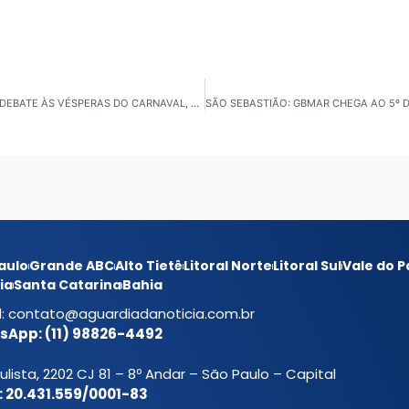
UBATUBA: TERMINAL URBANO VOLTA AO CENTRO DO DEBATE ÀS VÉSPERAS DO CARNAVAL, COM QUEIXAS DE INSEGURANÇA E FALTA DE HIGIENE
aulo
Grande ABC
Alto Tietê
Litoral Norte
Litoral Sul
Vale do P
ia
Santa Catarina
Bahia
l:
contato@aguardiadanoticia.com.br
App: (11) 98826-4492
ulista, 2202 CJ 81 – 8º Andar – São Paulo – Capital
 20.431.559/0001-83