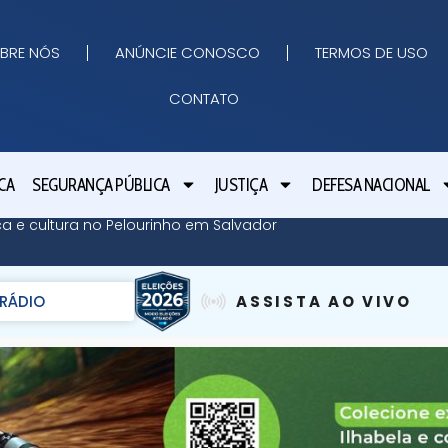
BRE NÓS
ANÚNCIE CONOSCO
TERMOS DE USO
CONTATO
CA
SEGURANÇA PÚBLICA
JUSTIÇA
DEFESA NACIONAL
ica e cultura no Pelourinho em Salvador
RÁDIO
ASSISTA AO VIVO