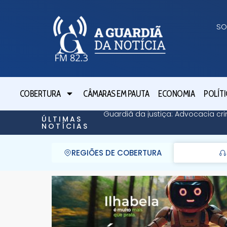
SO
COBERTURA
CÂMARAS EM PAUTA
ECONOMIA
POLÍTI
Guardiã da justiça: Advocacia cri
ÚLTIMAS
NOTÍCIAS
REGIÕES DE COBERTURA