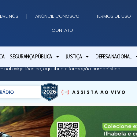
BRE NÓS
ANÚNCIE CONOSCO
TERMOS DE USO
CONTATO
CA
SEGURANÇA PÚBLICA
JUSTIÇA
DEFESA NACIONAL
minal exige técnica, equilíbrio e formação humanística
RÁDIO
ASSISTA AO VIVO