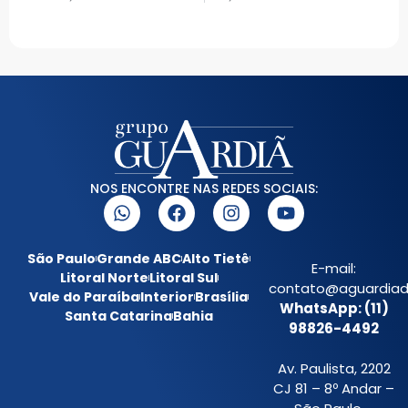
NOS ENCONTRE NAS REDES SOCIAIS:
São Paulo
Grande ABC
Alto Tietê
E-mail:
Litoral Norte
Litoral Sul
contato@aguardiada
Vale do Paraíba
Interior
Brasília
WhatsApp: (11)
Santa Catarina
Bahia
98826-4492
Av. Paulista, 2202
CJ 81 – 8º Andar –