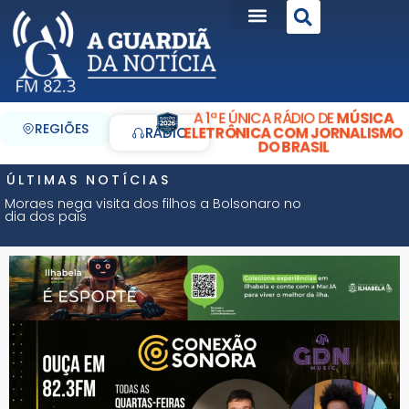
A 1ª E ÚNICA RÁDIO DE
MÚSICA
REGIÕES
ELETRÔNICA COM JORNALISMO
RÁDIO
DO BRASIL
ÚLTIMAS NOTÍCIAS
Moraes nega visita dos filhos a Bolsonaro no
dia dos pais