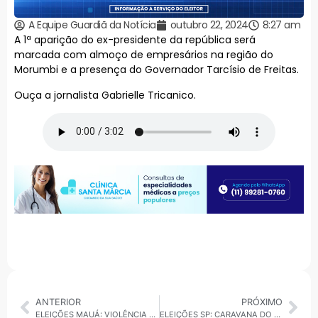
A Equipe Guardiã da Notícia
outubro 22, 2024
8:27 am
A 1ª aparição do ex-presidente da república será
marcada com almoço de empresários na região do
Morumbi e a presença do Governador Tarcísio de Freitas.
Ouça a jornalista Gabrielle Tricanico.
ANTERIOR
PRÓXIMO
ELEIÇÕES MAUÁ: VIOLÊNCIA MARCA RETA FINAL DE CAMPANHA; HOMEM É BRUTALMENTE AGREDIDO NO COMITÊ DE MARCELO OLIVEIRA DO PT
ELEIÇÕES SP: CARAVANA DO BOULOS FARÁ AGENDA NA PAULISTA E COM ALCKMIN