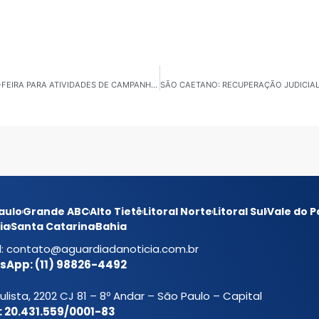
BOLSONARO E MICHELLE VÃO A SANTOS NA QUARTA-FEIRA PARA ATIVIDADES DE CAMPANHA COM A CANDIDATA ROSANA VALLE
aulo
Grande ABC
Alto Tietê
Litoral Norte
Litoral Sul
Vale do P
ia
Santa Catarina
Bahia
l:
contato@aguardiadanoticia.com.br
App: (11) 98826-4492
ulista, 2202 CJ 81 – 8º Andar – São Paulo – Capital
 20.431.559/0001-83