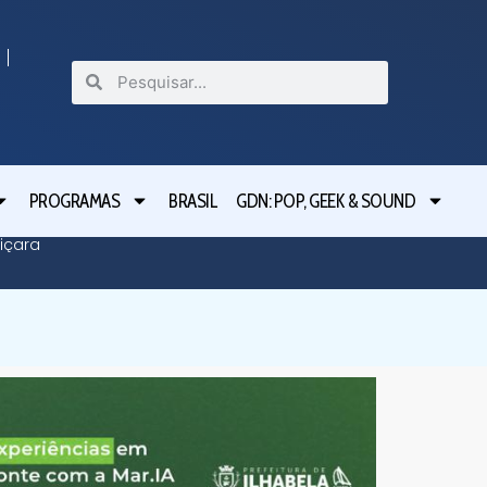
PROGRAMAS
BRASIL
GDN: POP, GEEK & SOUND
içara
Defesa 