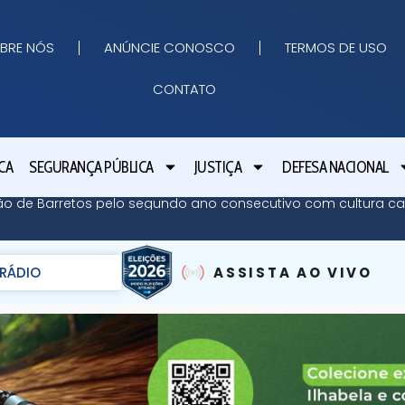
BRE NÓS
ANÚNCIE CONOSCO
TERMOS DE USO
CONTATO
CA
SEGURANÇA PÚBLICA
JUSTIÇA
DEFESA NACIONAL
eão de Barretos pelo segundo ano consecutivo com cultura ca
RÁDIO
ASSISTA AO VIVO