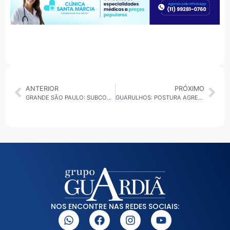
ANTERIOR
PRÓXIMO
GRANDE SÃO PAULO: SUBCOMANDANTE DO 14º BATALHÃO FALA COM “A GUARDIÃ DA NOTÍCIA” SOBRE O USO DE DRONES NO POLICIAMENTO
GUARULHOS: POSTURA AGRESSIVA DE PIETÁ EM DEBATE DEVE AMPLIAR A VANTAGEM DE LUCAS SANCHES NAS PESQUISAS
NOS ENCONTRE NAS REDES SOCIAIS: