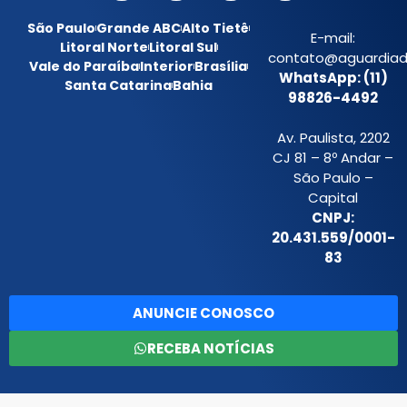
São Paulo
Grande ABC
Alto Tietê
E-mail:
Litoral Norte
Litoral Sul
contato@aguardiada
Vale do Paraíba
Interior
Brasília
WhatsApp: (11)
Santa Catarina
Bahia
98826-4492
Av. Paulista, 2202
CJ 81 – 8º Andar –
São Paulo –
Capital
CNPJ:
20.431.559/0001-
83
ANUNCIE CONOSCO
RECEBA NOTÍCIAS