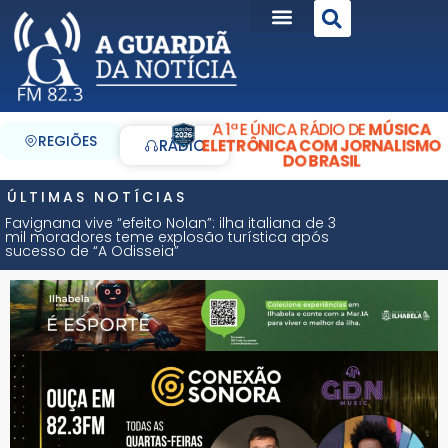
A 1ª E ÚNICA RÁDIO DE
MÚSICA
REGIÕES
ELETRÔNICA COM JORNALISMO
RÁDIO
DO BRASIL
ÚLTIMAS NOTÍCIAS
Favignana vive “efeito Nolan”: ilha italiana de 3
mil moradores teme explosão turística após
sucesso de “A Odisseia”