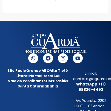
NOS ENCONTRE NAS REDES SOCIAIS:
São Paulo
Grande ABC
Alto Tietê
E-mail:
Litoral Norte
Litoral Sul
contato@aguardiada
Vale do Paraíba
Interior
Brasília
WhatsApp: (11)
Santa Catarina
Bahia
98826-4492
Av. Paulista, 2202
CJ 81 – 8º Andar –