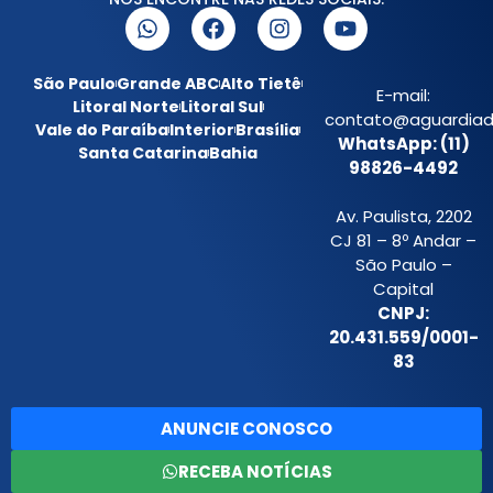
São Paulo
Grande ABC
Alto Tietê
E-mail:
Litoral Norte
Litoral Sul
contato@aguardiada
Vale do Paraíba
Interior
Brasília
WhatsApp: (11)
Santa Catarina
Bahia
98826-4492
Av. Paulista, 2202
CJ 81 – 8º Andar –
São Paulo –
Capital
CNPJ:
20.431.559/0001-
83
ANUNCIE CONOSCO
RECEBA NOTÍCIAS