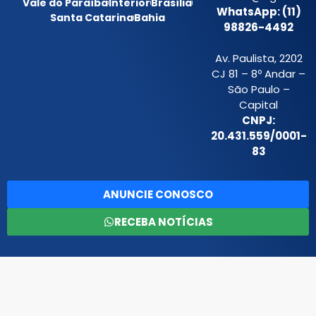
Vale do Paraíba
Interior
Brasília
WhatsApp: (11)
Santa Catarina
Bahia
98826-4492
Av. Paulista, 2202
CJ 81 – 8º Andar –
São Paulo –
Capital
CNPJ:
20.431.559/0001-
83
ANUNCIE CONOSCO
RECEBA NOTÍCIAS