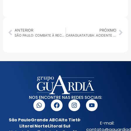
ANTERIOR
PRÓXIMO
SÃO PAULO: COMBATE À RECEPTAÇÃO REDUZ EM 15% ROUBO DE CELULARES NO ESTADO
CARAGUATATUBA: ACIDENTE ENTRE DUAS MOTOS DEIXA DOIS FERIDOS NO CENTRO
NOS ENCONTRE NAS REDES SOCIAIS:
São Paulo
Grande ABC
Alto Tietê
E-mail:
Litoral Norte
Litoral Sul
contato@aguardiada