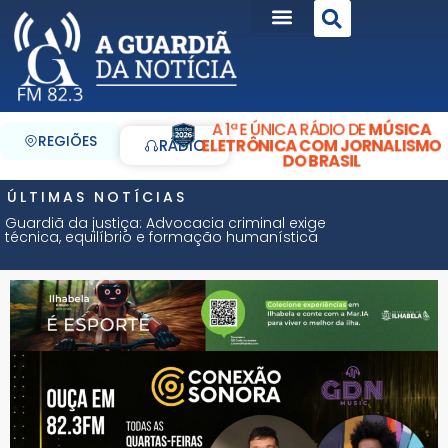
A 1ª E ÚNICA RÁDIO DE
MÚSICA
REGIÕES
ELETRÔNICA COM JORNALISMO
RÁDIO
DO BRASIL
ÚLTIMAS NOTÍCIAS
Guardiã da justiça: Advocacia criminal exige
técnica, equilíbrio e formação humanística