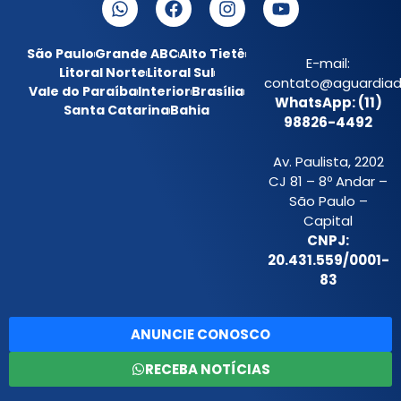
São Paulo
Grande ABC
Alto Tietê
E-mail:
Litoral Norte
Litoral Sul
contato@aguardiada
Vale do Paraíba
Interior
Brasília
WhatsApp: (11)
Santa Catarina
Bahia
98826-4492
Av. Paulista, 2202
CJ 81 – 8º Andar –
São Paulo –
Capital
CNPJ:
20.431.559/0001-
83
ANUNCIE CONOSCO
RECEBA NOTÍCIAS