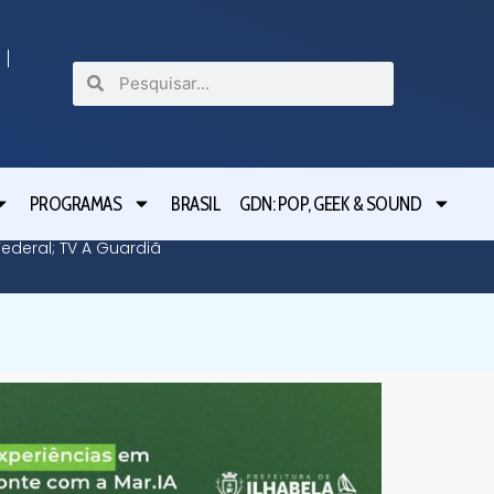
PROGRAMAS
BRASIL
GDN: POP, GEEK & SOUND
deral; TV A Guardiã
Guardiã 