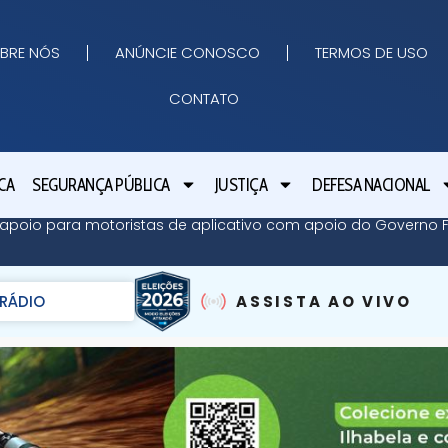
BRE NÓS
ANÚNCIE CONOSCO
TERMOS DE USO
CONTATO
CA
SEGURANÇA PÚBLICA
JUSTIÇA
DEFESA NACIONAL
apoio para motoristas de aplicativo com apoio do Governo Fe
RÁDIO
ASSISTA AO VIVO