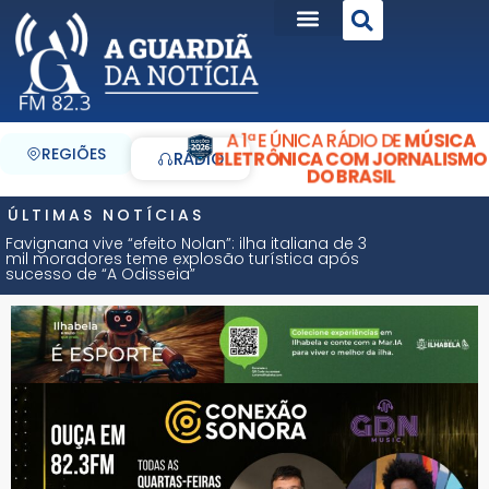
A 1ª E ÚNICA RÁDIO DE
MÚSICA
REGIÕES
ELETRÔNICA COM JORNALISMO
RÁDIO
DO BRASIL
ÚLTIMAS NOTÍCIAS
Favignana vive “efeito Nolan”: ilha italiana de 3
mil moradores teme explosão turística após
sucesso de “A Odisseia”