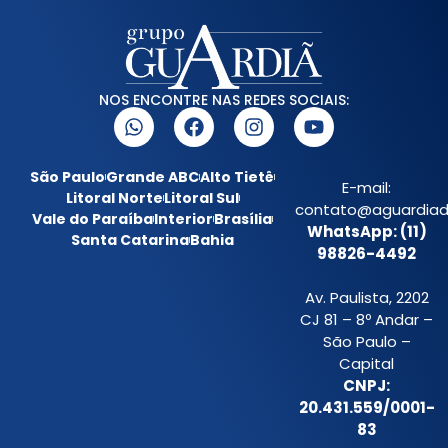
NOS ENCONTRE NAS REDES SOCIAIS:
São Paulo
Grande ABC
Alto Tietê
E-mail:
Litoral Norte
Litoral Sul
contato@aguardiada
Vale do Paraíba
Interior
Brasília
WhatsApp: (11)
Santa Catarina
Bahia
98826-4492
Av. Paulista, 2202
CJ 81 – 8º Andar –
São Paulo –
Capital
CNPJ:
20.431.559/0001-
83