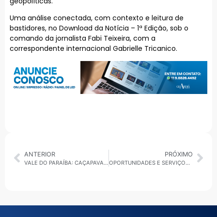
geopolíticas.
Uma análise conectada, com contexto e leitura de
bastidores, no Download da Notícia – 1ª Edição, sob o
comando da jornalista Fabi Teixeira, com a
correspondente internacional Gabrielle Tricanico.
ANTERIOR
PRÓXIMO
VALE DO PARAÍBA: CAÇAPAVA ABRE VAGAS PARA QUALIFICAÇÃO E BANANAL RECEBE POUPATEMPO MÓVEL
OPORTUNIDADES E SERVIÇOS NO ALTO TIETÊ: SUZANO ENCERRA VAGAS DE ESTÁGIO, ITAQUA ENTREGA IPTU E GUARAREMA FOCA NA SAÚDE DA MULHER