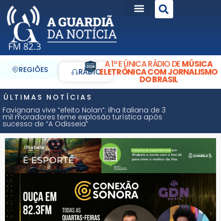
A 1ª E ÚNICA RÁDIO DE
MÚSICA
REGIÕES
ELETRÔNICA COM JORNALISMO
RÁDIO
DO BRASIL
ÚLTIMAS NOTÍCIAS
Favignana vive “efeito Nolan”: ilha italiana de 3
mil moradores teme explosão turística após
sucesso de “A Odisseia”