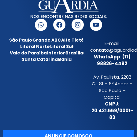
NOS ENCONTRE NAS REDES SOCIAIS:
São Paulo
Grande ABC
Alto Tietê
E-mail:
Litoral Norte
Litoral Sul
contato@aguardiada
Vale do Paraíba
Interior
Brasília
WhatsApp: (11)
Santa Catarina
Bahia
98826-4492
Av. Paulista, 2202
CJ 81 – 8º Andar –
São Paulo –
Capital
CNPJ:
20.431.559/0001-
83
ANUNCIE CONOSCO