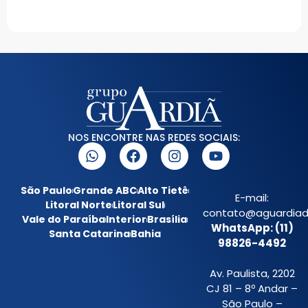
NOS ENCONTRE NAS REDES SOCIAIS:
São Paulo
Grande ABC
Alto Tietê
E-mail:
Litoral Norte
Litoral Sul
contato@aguardiada
Vale do Paraíba
Interior
Brasília
WhatsApp: (11)
Santa Catarina
Bahia
98826-4492
Av. Paulista, 2202
CJ 81 – 8º Andar –
São Paulo –