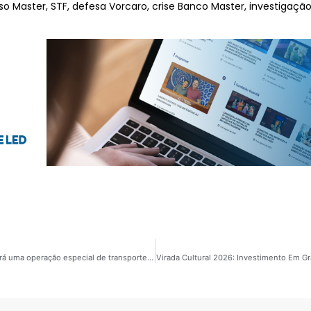
aso Master, STF, defesa Vorcaro, crise Banco Master, investigação
São Paulo: A virada Cultural, O Festival dos Festivais terá uma operação especial de transporte público