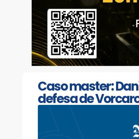
Caso master: Dani
defesa de Vorcaro