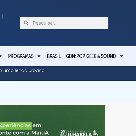
PROGRAMAS
BRASIL
GDN: POP, GEEK & SOUND
Caso Ma
 em uma lenda urbana
da Atlas 