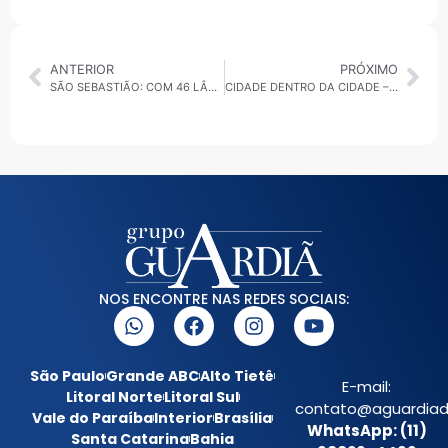
ANTERIOR
PRÓXIMO
SÃO SEBASTIÃO: COM 46 LÂMPADAS QUEIMADAS, MORADORES COBRAM ILUMINAÇÃO EM PONTOS DE ÔNIBUS
CIDADE DENTRO DA CIDADE – 1º 30 MIN – 05.05.25
NOS ENCONTRE NAS REDES SOCIAIS:
São Paulo
Grande ABC
Alto Tietê
E-mail:
Litoral Norte
Litoral Sul
contato@aguardiada
Vale do Paraíba
Interior
Brasília
WhatsApp: (11)
Santa Catarina
Bahia