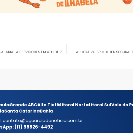
CARAGUATATUBA: PREFEITO ANUNCIA PROGRESSÃO SALARIAL A SERVIDORES EM ATO DE 7 DE SETEMBRO
APLICATIVO SP MULHER SEGURA:
aulo
Grande ABC
Alto Tietê
Litoral Norte
Litoral Sul
Vale do P
ia
Santa Catarina
Bahia
l:
contato@aguardiadanoticia.com.br
App: (11) 98826-4492