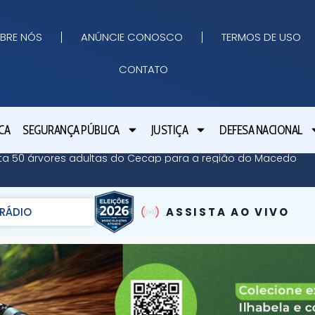
BRE NÓS
ANÚNCIE CONOSCO
TERMOS DE USO
CONTATO
CA
SEGURANÇA PÚBLICA
JUSTIÇA
DEFESA NACIONAL
anta 50 árvores adultas do Cecap para a região do Macedo
RÁDIO
ASSISTA AO VIVO