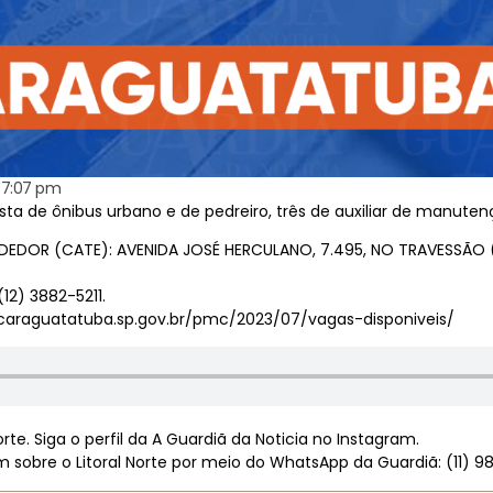
7:07 pm
a de ônibus urbano e de pedreiro, três de auxiliar de manutençã
EDOR (CATE): AVENIDA JOSÉ HERCULANO, 7.495, NO TRAVESSÃO (
12) 3882-5211.
caraguatatuba.sp.gov.br/pmc/2023/07/vagas-disponiveis/
te. Siga o perfil da A Guardiã da Noticia no Instagram.
sobre o Litoral Norte por meio do WhatsApp da Guardiã: (11) 