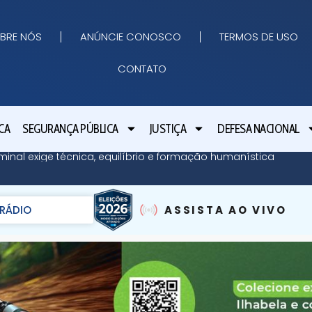
BRE NÓS
ANÚNCIE CONOSCO
TERMOS DE USO
CONTATO
CA
SEGURANÇA PÚBLICA
JUSTIÇA
DEFESA NACIONAL
minal exige técnica, equilíbrio e formação humanística
RÁDIO
ASSISTA AO VIVO