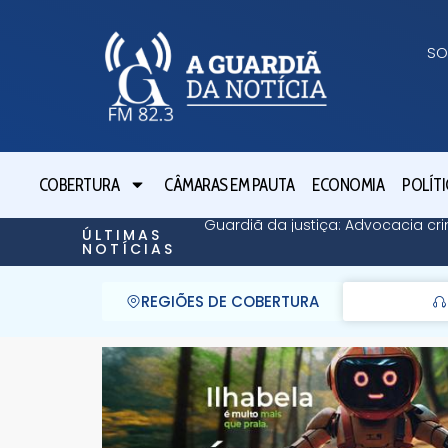
SO
COBERTURA
CÂMARAS EM PAUTA
ECONOMIA
POLÍTI
Guardiã da justiça: Advocacia cri
ÚLTIMAS
NOTÍCIAS
REGIÕES DE COBERTURA