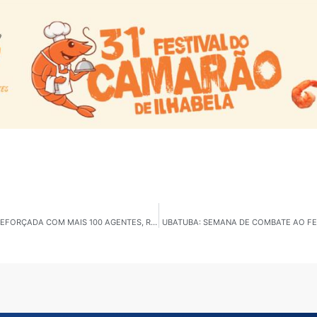
SÃO CAETANO 146 ANOS: GUARDA MUNICIPAL SERÁ REFORÇADA COM MAIS 100 AGENTES, REVELA O PREFEITO
UBATUBA: SEMANA DE COMBATE AO F