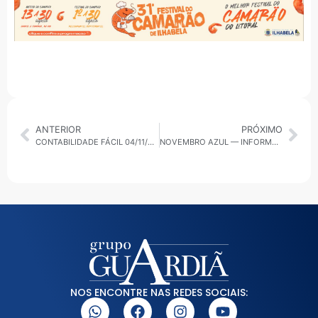
ANTERIOR
PRÓXIMO
CONTABILIDADE FÁCIL 04/11/2025: ATUALIZAÇÃO DE BENS NO IMPOSTO DE RENDA É APROVADA PELA CÂMARA E SEGUE PARA O SENADO
NOVEMBRO AZUL — INFORMAÇÃO É O MELHOR CAMINHO PARA A PREVENÇÃO
NOS ENCONTRE NAS REDES SOCIAIS: