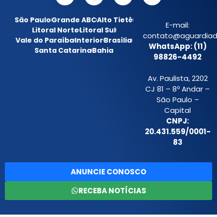
São Paulo
Grande ABC
Alto Tietê
E-mail:
Litoral Norte
Litoral Sul
contato@aguardiada
Vale do Paraíba
Interior
Brasília
WhatsApp: (11)
Santa Catarina
Bahia
98826-4492
Av. Paulista, 2202
CJ 81 – 8º Andar –
São Paulo –
Capital
CNPJ:
20.431.559/0001-
83
ANUNCIE CONOSCO
RECEBA NOTÍCIAS