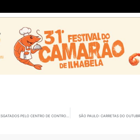
MOGI DAS CRUZES: BICHO PREGUIÇA E URUBU SÃO RESGATADOS PELO CENTRO DE CONTROLE DE ZOONOSES
SÃO PAULO: CARRETAS DO OUTUB