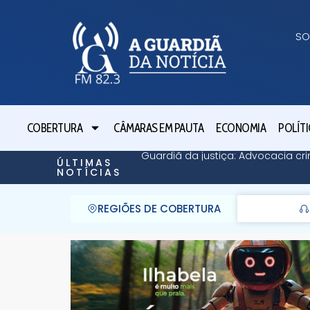
SO
COBERTURA
CÂMARAS EM PAUTA
ECONOMIA
POLÍTI
Guardiã da justiça: Advocacia cri
ÚLTIMAS
NOTÍCIAS
REGIÕES DE COBERTURA