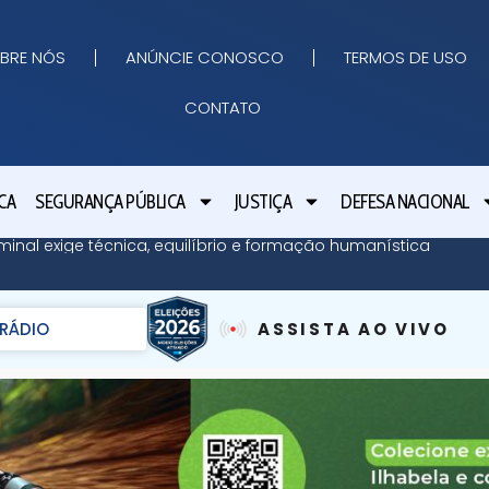
BRE NÓS
ANÚNCIE CONOSCO
TERMOS DE USO
CONTATO
CA
SEGURANÇA PÚBLICA
JUSTIÇA
DEFESA NACIONAL
minal exige técnica, equilíbrio e formação humanística
RÁDIO
ASSISTA AO VIVO